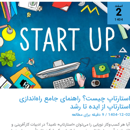
ستارتاپ
اسفند
2
یست؟
اهنمای
1404
امع
اه‌اندازی
ستارتاپ
ز
یده
ا
شد
استارتاپ چیست؟ راهنمای جامع راه‌اندازی
استارتاپ از ایده تا رشد
1404-12-02
/
9 دقیقه برای مطالعه
آیا هر کسب‌وکار نوپایی را می‌توان «استارتاپ» نامید؟ در ادبیات کارآفرینی و