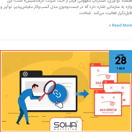
اقتصاد نوآوری، استارتاپ مفهومی فراتر از «یک شرکت تازه‌تأسیس» است؛ این
واژه به سازمانی اشاره دارد که در جست‌وجوی مدل کسب‌وکار مقیاس‌پذیر، نوآور و
قابل‌تکرار فعالیت می‌کند. شناخت
Read More »
فحات
بهمن
28
ن‌بست
یست
1404
را
ئو
ایت
ما
ا
ابود
ی‌کند؟