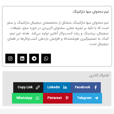
تیم محتوای سها مارکتینگ
تیم محتوای سها مارکتینگ متشکل از متخصصان دیجیتال مارکتینگ و سئو
است که با تکیه بر تجربه عملی، محتوای کاربردی در حوزه سئو، تبلیغات
دیجیتال، برندینگ و رشد کسب‌وکار آنلاین تولید می‌کند. هدف این تیم،
کمک به تصمیم‌گیری هوشمندانه و افزایش بازدهی کسب‌وکارها در فضای
دیجیتال است.
I
L
T
W
n
i
e
h
s
n
l
a
t
k
e
t
اشتراک گذاری
a
e
g
s
g
d
r
a
r
i
a
p
Copy Link
Linkedin
Facebook
a
n
m
p
m
WhatsApp
Pinterest
Telegram