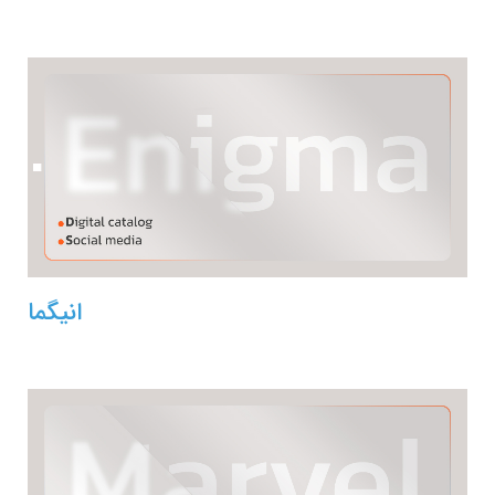
انیگما