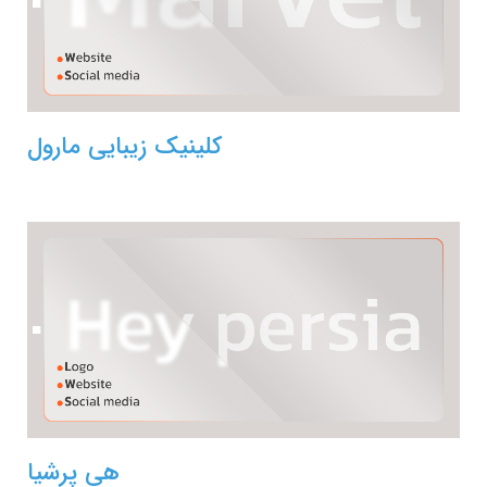
کلینیک زیبایی مارول
هی پرشیا