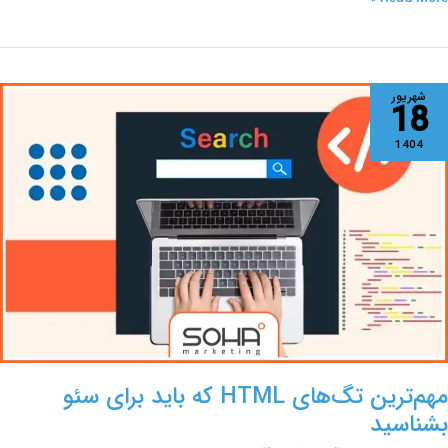
هم‌ترین
شهریور
18
گ‌های
HTM
1404
ه
اید
رای
ئو
شناسید
مهم‌ترین تگ‌های HTML که باید برای سئو
بشناسید