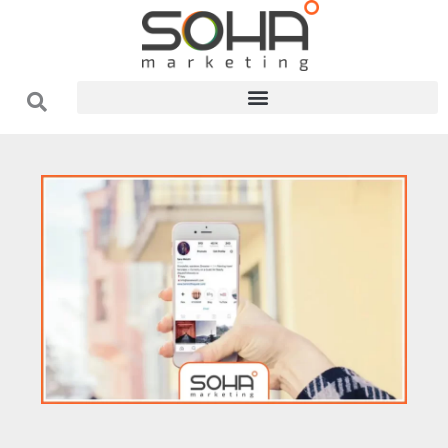
فتن
ه
حتوا