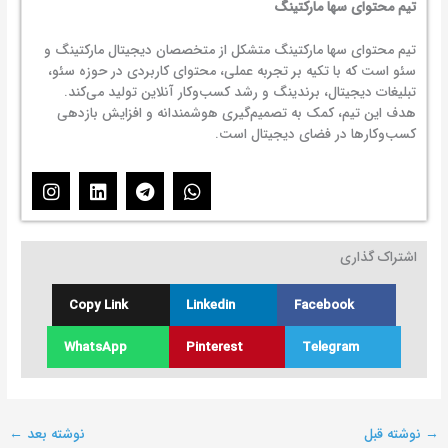
تیم محتوای سها مارکتینگ
تیم محتوای سها مارکتینگ متشکل از متخصصان دیجیتال مارکتینگ و
سئو است که با تکیه بر تجربه عملی، محتوای کاربردی در حوزه سئو،
تبلیغات دیجیتال، برندینگ و رشد کسب‌وکار آنلاین تولید می‌کند.
هدف این تیم، کمک به تصمیم‌گیری هوشمندانه و افزایش بازدهی
کسب‌وکارها در فضای دیجیتال است.
I
L
T
W
n
i
e
h
s
n
l
a
t
k
e
t
اشتراک گذاری
a
e
g
s
g
d
r
a
r
i
a
p
Copy Link
Linkedin
Facebook
a
n
m
p
m
WhatsApp
Pinterest
Telegram
→
نوشته قبل
نوشته بعد
←