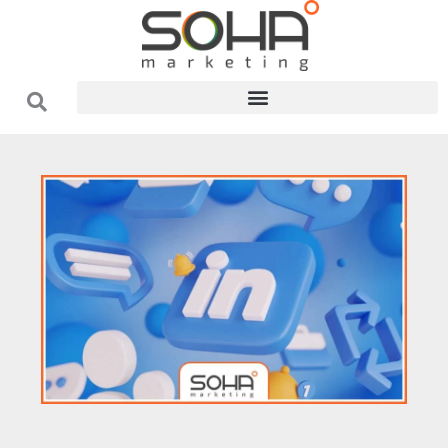
فتن
ه
حتوا