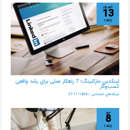
شهریور
13
1402
لینکدین مارکتینگ؛ 7 راهکار عملی برای رشد واقعی
کسب‌وکار
شبکه‌های اجتماعی
/
1404-11-27
مهر
8
1402