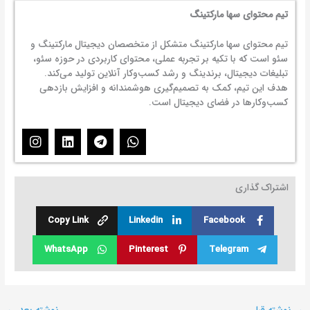
تیم محتوای سها مارکتینگ
تیم محتوای سها مارکتینگ متشکل از متخصصان دیجیتال مارکتینگ و
سئو است که با تکیه بر تجربه عملی، محتوای کاربردی در حوزه سئو،
تبلیغات دیجیتال، برندینگ و رشد کسب‌وکار آنلاین تولید می‌کند.
هدف این تیم، کمک به تصمیم‌گیری هوشمندانه و افزایش بازدهی
کسب‌وکارها در فضای دیجیتال است.
I
L
T
W
n
i
e
h
s
n
l
a
t
k
e
t
اشتراک گذاری
a
e
g
s
g
d
r
a
r
i
a
p
Copy Link
Linkedin
Facebook
a
n
m
p
m
WhatsApp
Pinterest
Telegram