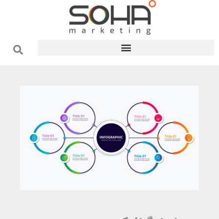
فتن
ه
حتوا