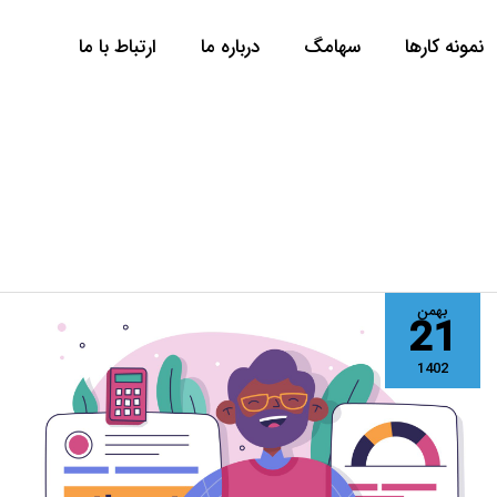
نمونه کارها
سها‌مگ
درباره ما
ارتباط با ما
رازهای
بهمن
21
ناگفته
شناسایی
1402
پرسونای
کسب‌وکار!