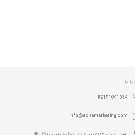
 با ما:
02191091034
info@sohamarketing.com
تهران، میدان هفت تیر، ابتدای بزرگراه مدرس، پلاک 55