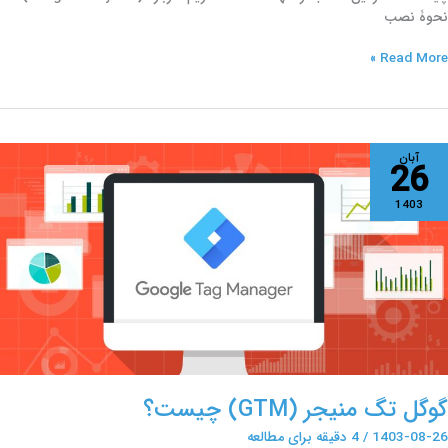
نحوۀ نصب
Read More »
وگل
آبان
26
گ
نیجر
1403
(GTM)
یست؟
گوگل تگ منیجر (GTM) چیست؟
1403-08-26
/
4 دقیقه برای مطالعه