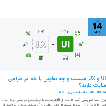
U
آبان
14
U
1403
یست
ه
فاوتی
ا
م
ر
راحی
ایت
UI و UX چیست و چه تفاوتی با هم در طراحی
ارند؟
سایت دارند؟
1403-08-14
/
4 دقیقه برای مطالعه
برای شما هم پیش آمده که ابتدا از ظاهر سایت یا اپلیکیشنی خوشتان بیاید، اما با
کمی کارکردن با آن، متوجه شوید که چقدر تعامل با آن سخت است و بلافاصله آن