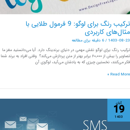
ترکیب رنگ برای لوگو: 9 فرمول طلایی با
مثال‌های کاربردی
1403-08-23
/
6 دقیقه برای مطالعه
ترکیب رنگ برای لوگو نقش مهمی در دنیای برندینگ دارد. آیا می‌دانستید مغز ما
تصاویر را بیش از ۶۰,۰۰۰ برابر بهتر از متن پردازش می‌کند؟ وقتی افراد به برند شما
فکر می‌کنند، نخستین چیزی که به یادشان می‌آید، لوگوی آن
Read More »
ازاریابی
آبان
19
یامکی؛
ریع‌ترین
1403
وش
ذب