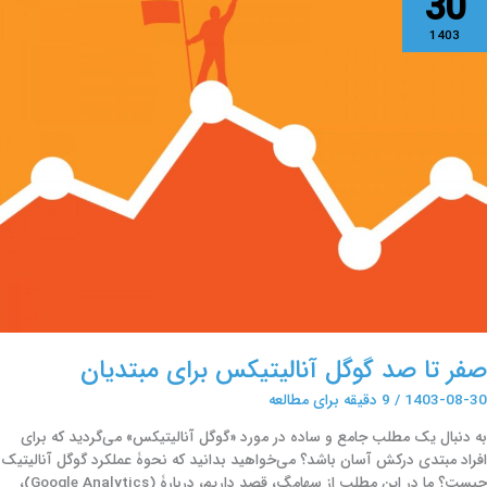
30
ا
د
1403
وگل
نالیتیکس
رای
بتدیان
صفر تا صد گوگل آنالیتیکس برای مبتدیان
1403-08-30
/
9 دقیقه برای مطالعه
به دنبال یک مطلب جامع و ساده در مورد «گوگل آنالیتیکس» می‌گردید که برای
افراد مبتدی درکش آسان باشد؟ می‌خواهید بدانید که نحوۀ عملکرد گوگل آنالیتیک
چیست؟ ما در این مطلب از سهامگ، قصد داریم، دربارۀ (Google Analytics)،