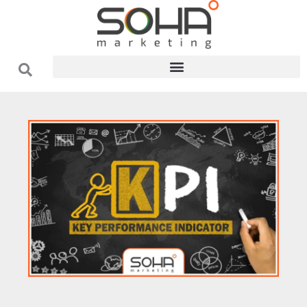
فتن
ه
حتوا