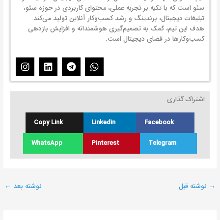
سئو است که با تکیه بر تجربه عملی، محتوای کاربردی در حوزه سئو،
تبلیغات دیجیتال، برندینگ و رشد کسب‌وکار آنلاین تولید می‌کند.
هدف این تیم، کمک به تصمیم‌گیری هوشمندانه و افزایش بازدهی
کسب‌وکارها در فضای دیجیتال است.
I
L
T
W
n
i
e
h
s
n
l
a
t
k
e
t
اشتراک گذاری
a
e
g
s
g
d
r
a
r
i
a
p
Copy Link
Linkedin
Facebook
a
n
m
p
m
WhatsApp
Pinterest
Telegram
→
نوشته قبل
نوشته بعد
←