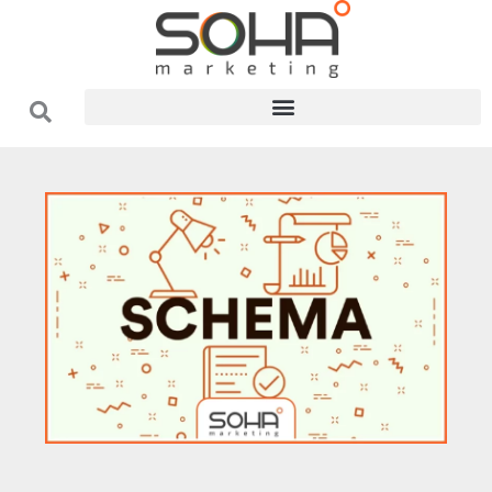
فتن
ه
حتوا