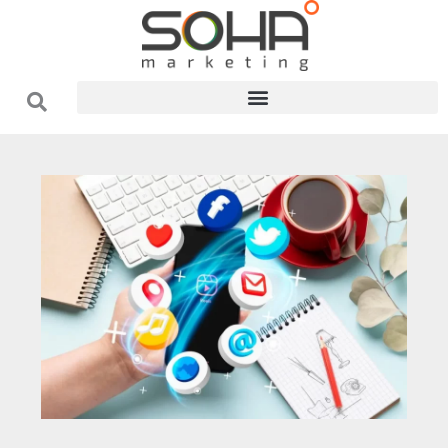
فتن
ه
حتوا