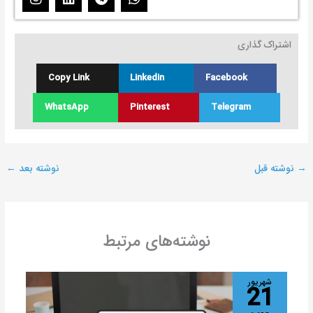
I
L
T
W
n
i
e
h
s
n
l
a
t
k
e
t
اشتراک گذاری
a
e
g
s
g
d
r
a
r
i
a
p
Copy Link
Linkedin
Facebook
a
n
m
p
m
WhatsApp
Pinterest
Telegram
→
نوشته قبل
نوشته بعد
←
نوشته‌های مرتبط
شهریور
21