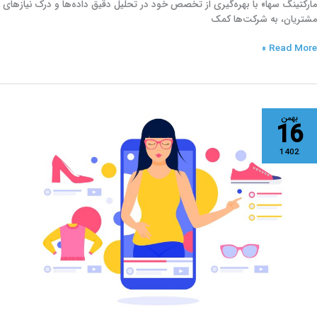
مارکتینگ سها» با بهره‌گیری از تخصص خود در تحلیل دقیق داده‌ها و درک نیازهای
مشتریان، به شرکت‌ها کمک
Read More »
یا
بهمن
16
ا
ه
1402
ال
ز
رسونا
رای
دف‌گیری
خاطبان
ود
ستفاده
رده‌اید؟