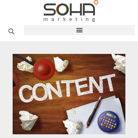
فتن
ه
حتوا