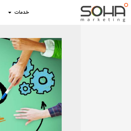
فتن
ه
خدمات
حتوا