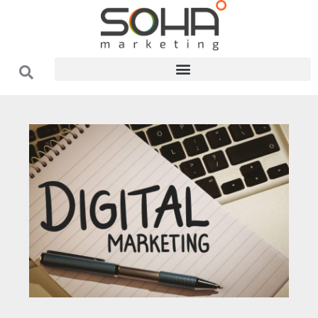
فتن
ه
حتوا