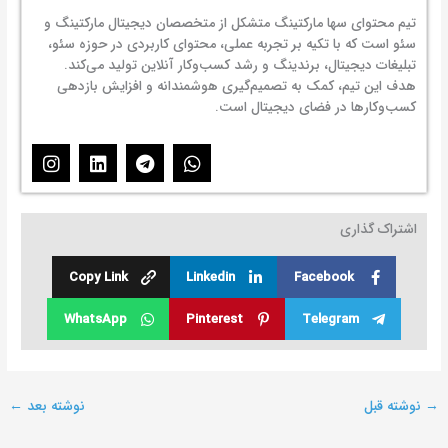
تیم محتوای سها مارکتینگ متشکل از متخصصان دیجیتال مارکتینگ و
سئو است که با تکیه بر تجربه عملی، محتوای کاربردی در حوزه سئو،
تبلیغات دیجیتال، برندینگ و رشد کسب‌وکار آنلاین تولید می‌کند.
هدف این تیم، کمک به تصمیم‌گیری هوشمندانه و افزایش بازدهی
کسب‌وکارها در فضای دیجیتال است.
I
L
T
W
n
i
e
h
s
n
l
a
t
k
e
t
اشتراک گذاری
a
e
g
s
g
d
r
a
r
i
a
p
Copy Link
Linkedin
Facebook
a
n
m
p
m
WhatsApp
Pinterest
Telegram
→
نوشته قبل
نوشته بعد
←