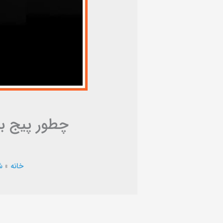
چطور پیج بی
خانه
»
ش