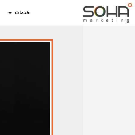
فتن
ه
خدمات
حتوا